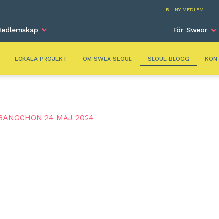
Seou
BLI NY MEDLEM
edlemskap
För Sweor
LOKALA PROJEKT
OM SWEA SEOUL
SEOUL BLOGG
KON
BANGCHON 24 MAJ 2024