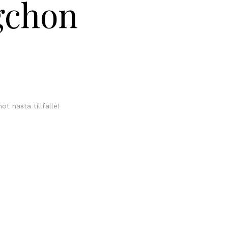
gchon
t nästa tillfälle!