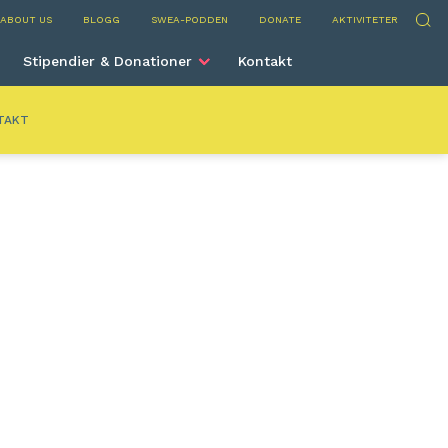
l
Sök
ABOUT US
BLOGG
SWEA-PODDEN
DONATE
AKTIVITETER
Stipendier & Donationer
Kontakt
TAKT