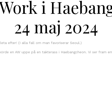
rWork i Haeban
24 maj 2024
leta efter! (I alla fall om man favoriserar Seoul.)
 körde en AW uppe på en takterass i Haebangcheon. Vi ser fram emo