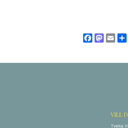
Facebo
Mast
Em
VILL 
Tveka in