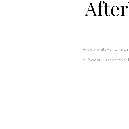
Afte
Vackrare utsikt får man 
Vi (sweor + respektive)