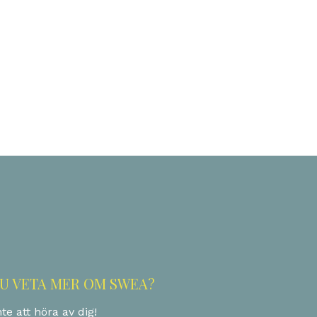
ok
odon
ail
Dela
DU VETA MER OM SWEA?
te att höra av dig!